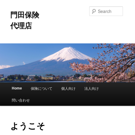
Skip
to
Searc
門田保険
primary
content
代理店
M
Home
保険について
個人向け
法人向け
a
i
問い合わせ
n
m
e
ようこそ
n
u